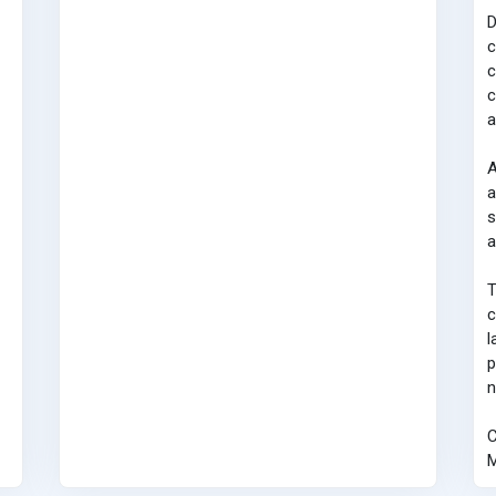
D
c
c
c
a
A
a
s
a
T
c
l
p
n
C
M