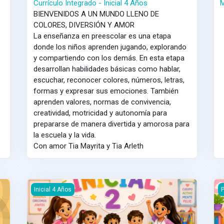
Currículo Integrado - Inicial 4 Años
M
BIENVENIDOS A UN MUNDO LLENO DE
COLORES, DIVERSIÓN Y AMOR
La enseñanza en preescolar es una etapa
donde los niños aprenden jugando, explorando
y compartiendo con los demás. En esta etapa
desarrollan habilidades básicas como hablar,
escuchar, reconocer colores, números, letras,
formas y expresar sus emociones. También
aprenden valores, normas de convivencia,
creatividad, motricidad y autonomía para
prepararse de manera divertida y amorosa para
la escuela y la vida.
Con amor Tia Mayrita y Tia Arleth
Educación Física - Inicial 4 Años
Cu
Inicial 4 Años
P