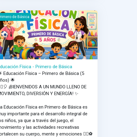
ducación Física - Primero de Básica
rimero de Básica
ducación Física - Primero de Básica
 Educación Física – Primero de Básica (5
ños) 🌟
‍♂️🎈 ¡BIENVENIDOS A UN MUNDO LLENO DE
MOVIMIENTO, DIVERSIÓN Y ENERGÍA! ✨
a Educación Física en Primero de Básica es
uy importante para el desarrollo integral de
os niños, ya que a través del juego, el
ovimiento y las actividades recreativas
ortalecen su cuerpo, mente y emociones 🤸‍♀️⚽