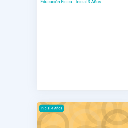
Educación Física - Inicial 3 Años
Inglés - Inicial 4 Años
Inicial 4 Años