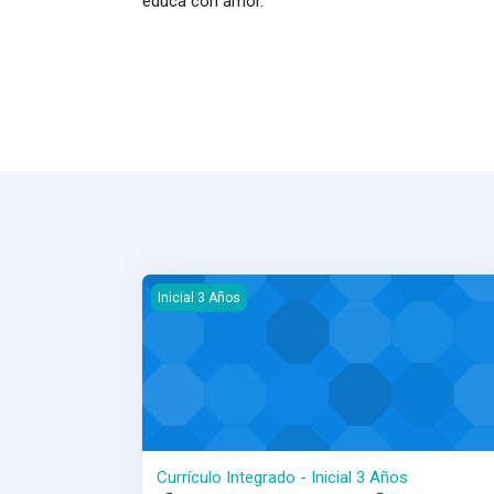
educa con amor.
Currículo Integrado - Inicial 3 Años
Inicial 3 Años
Currículo Integrado - Inicial 3 Años