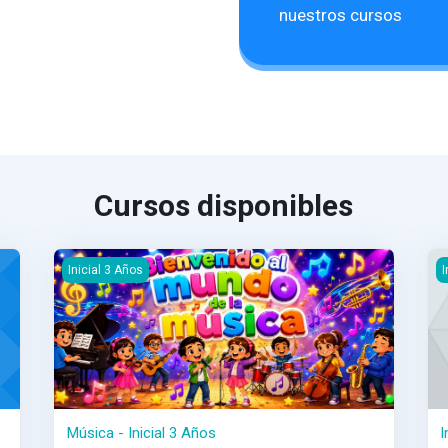
nuestros cursos
Cursos disponibles
Música - Inicial 3 Años
In
Inicial 3 Años
I
Música - Inicial 3 Años
I