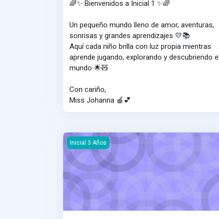
🌈✨ Bienvenidos a Inicial 1 ✨🌈
Un pequeño mundo lleno de amor, aventuras,
sonrisas y grandes aprendizajes 💛📚
Aquí cada niño brilla con luz propia mientras
aprende jugando, explorando y descubriendo e
mundo 🌟🧸
Con cariño,
Miss Johanna 🍎💕
Educación Física - Inicial 3 Años
Inicial 3 Años